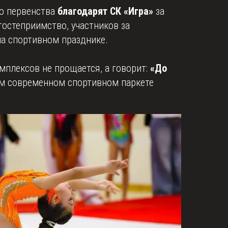
о первенства
благодарят СК «Игра»
за
гостеприимство, участников за
а спортивном празднике.
плексов не прощается, а говорит:
«До
м современном спортивном паркете