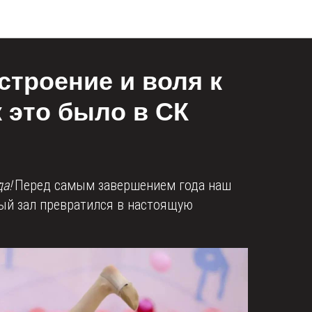
строение и воля к
к это было в СК
да!
Перед самым завершением года наш
ый зал превратился в настоящую