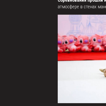
Соревнования прошли 
атмосфере в стенах ман