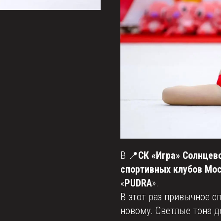
В 📍
СК «Игра» Солнцев
спортивных клубов Мо
«
PUDRA
».
В этот раз привычное с
новому. Светлые тона 