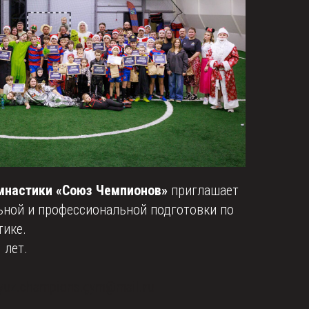
имнастики «Союз Чемпионов»
приглашает
ьной и профессиональной подготовки по
тике.
 лет.
yuz.champions.gym@mail.ru