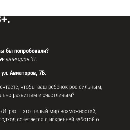
ентры СК "Игра"
+.
ра" Солнцево 3+.
Вы бы попробовали?
🔥 категория 3+.
ул. Авиаторов, 7Б.
чтаете, чтобы ваш ребенок рос сильным,
ально развитым и счастливым?
«Игра» – это целый мир возможностей,
одход сочетается с искренней заботой о