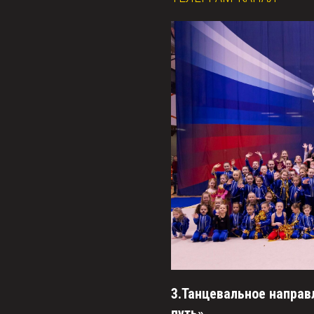
3.Танцевальное напра
путь»
.