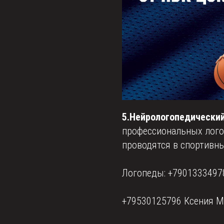
5.Нейрологопедический
профессиональных лого
проводятся в спортивны
Логопеды: +79013334978
+79530125796 Ксения М