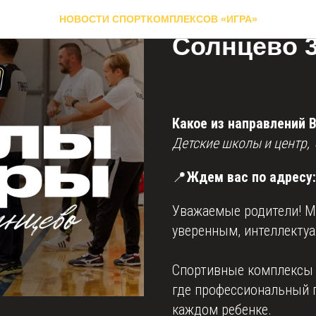
Школы и ц
НОВОСТИ СПОРТКОМПЛЕКСОВ «ИГРА»
Солнцево 3
Школы и центры СК "Иг
Какое из направлений 
Детские школы и центр, 
📍
Ждем вас по адресу: 
Уважаемые родители! Ме
уверенным, интеллекту
Спортивные комплексы 
где профессиональный п
каждом ребенке.