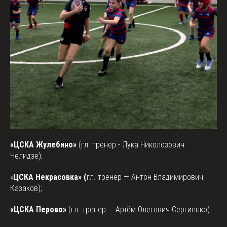
«ЦСКА Жулебино»
(гл. тренер - Лука Николозович
Челидзе);
«
ЦСКА Некрасовка» (
гл. тренер — Антон Владимирович
Казаков);
«ЦСКА Перово»
(гл. тренер — Артём Олегович Сергиенко).